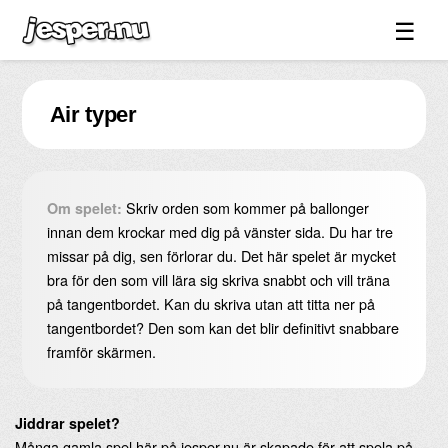
☰
Spel ↓
Air typer
Bilder ↓
Forum ↓
Länkar
Skriv orden som kommer på ballonger
Om spelet:
Videos
innan dem krockar med dig på vänster sida. Du har tre
missar på dig, sen förlorar du. Det här spelet är mycket
Blandat ↓
bra för den som vill lära sig skriva snabbt och vill träna
på tangentbordet. Kan du skriva utan att titta ner på
Om sidan ↓
tangentbordet? Den som kan det blir definitivt snabbare
framför skärmen.
Jiddrar spelet?
Många gamla spel här på jesper.nu är skapade för att spela på