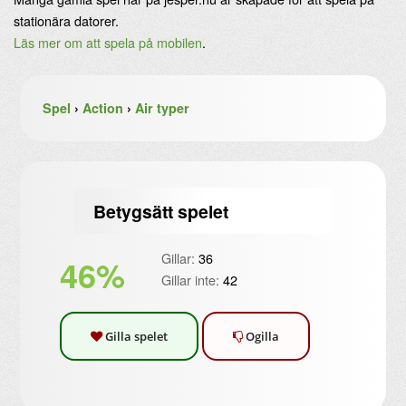
stationära datorer.
Läs mer om att spela på mobilen
.
Spel
›
Action
›
Air typer
Betygsätt spelet
Gillar:
36
46%
Gillar inte:
42
Gilla spelet
Ogilla