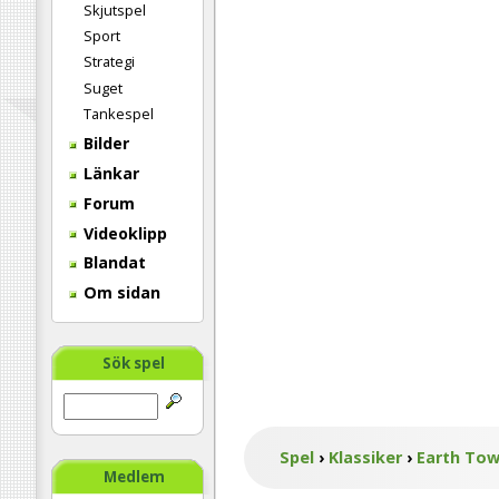
Skjutspel
Sport
Strategi
Suget
Tankespel
Bilder
Länkar
Forum
Videoklipp
Blandat
Om sidan
Sök spel
Spel
›
Klassiker
›
Earth Tow
Medlem