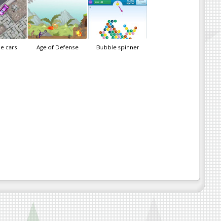
e cars
Age of Defense
Bubble spinner