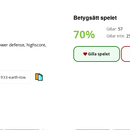
Betygsätt spelet
Gillar:
57
70%
Gillar inte:
2
wer defense, highscore,
Gilla spelet