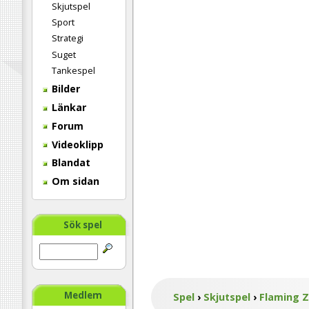
Skjutspel
Sport
Strategi
Suget
Tankespel
Bilder
Länkar
Forum
Videoklipp
Blandat
Om sidan
Sök spel
Medlem
Spel
›
Skjutspel
›
Flaming 