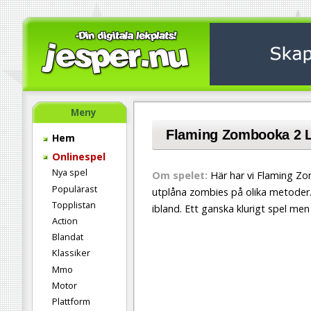
Meny
Flaming Zombooka 2 L
Hem
Onlinespel
Nya spel
Om spelet:
Här har vi Flaming Zo
Populärast
utplåna zombies på olika metoder. 
Topplistan
ibland. Ett ganska klurigt spel m
Action
Blandat
Klassiker
Mmo
Motor
Plattform