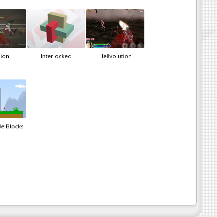
sion
Interlocked
Hellvolution
le Blocks