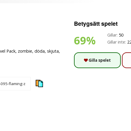
Betygsätt spelet
Gillar:
50
69%
Gillar inte:
2
l Pack, zombie, döda, skjuta,
Gilla spelet