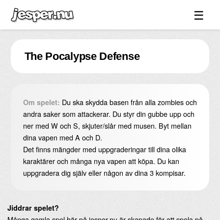
☰
Spel ↓
The Pocalypse Defense
Bilder ↓
Forum ↓
Länkar
Du ska skydda basen från alla zombies och
Om spelet:
Videos
andra saker som attackerar. Du styr din gubbe upp och
ner med W och S, skjuter/slår med musen. Byt mellan
Blandat ↓
dina vapen med A och D.
Det finns mängder med uppgraderingar till dina olika
Om sidan ↓
karaktärer och många nya vapen att köpa. Du kan
uppgradera dig själv eller någon av dina 3 kompisar.
Jiddrar spelet?
Många gamla spel här på jesper.nu är skapade för att spela på