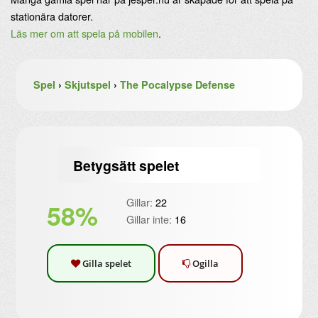
stationära datorer.
Läs mer om att spela på mobilen
.
Spel
›
Skjutspel
›
The Pocalypse Defense
Betygsätt spelet
Gillar:
22
58%
Gillar inte:
16
Gilla spelet
Ogilla