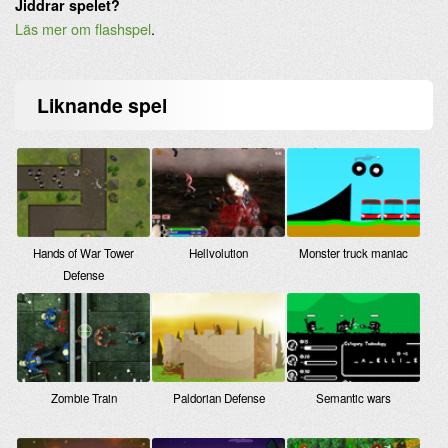
Jiddrar spelet?
Läs mer om flashspel
.
Liknande
spel
Hands of War Tower
Hellvolution
Monster truck maniac
Defense
Zombie Train
Paldorian Defense
Semantic wars