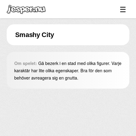
☰
Spel ↓
Smashy City
Bilder ↓
Forum ↓
Länkar
Gå bezerk i en stad med olika figurer. Varje
Om spelet:
Videos
karaktär har lite olika egenskaper. Bra för den som
behöver avreagera sig en gnutta.
Blandat ↓
Om sidan ↓