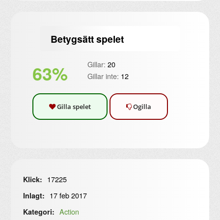
Betygsätt spelet
Gillar:
20
63%
Gillar inte:
12
Gilla spelet
Ogilla
17225
Klick:
17 feb 2017
Inlagt:
Action
Kategori: