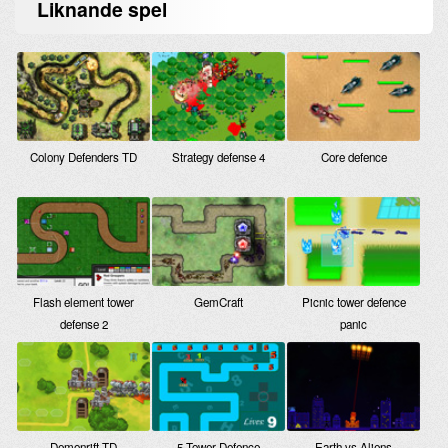
Liknande
spel
Colony Defenders TD
Strategy defense 4
Core defence
Flash element tower
GemCraft
Picnic tower defence
defense 2
panic
Demonrift TD
5 Tower Defence
Earth vs Aliens