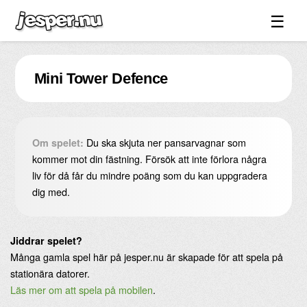
☰
Spel ↓
Mini Tower Defence
Bilder ↓
Forum ↓
Länkar
Du ska skjuta ner pansarvagnar som
Om spelet:
Videos
kommer mot din fästning. Försök att inte förlora några
liv för då får du mindre poäng som du kan uppgradera
Blandat ↓
dig med.
Om sidan ↓
Jiddrar spelet?
Många gamla spel här på jesper.nu är skapade för att spela på
stationära datorer.
Läs mer om att spela på mobilen
.