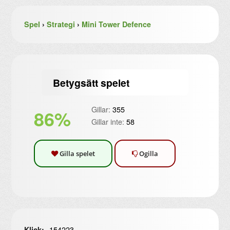
Spel
›
Strategi
›
Mini Tower Defence
Betygsätt spelet
Gillar:
355
86%
Gillar inte:
58
Gilla spelet
Ogilla
154223
Klick: