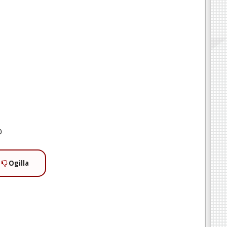
0
Ogilla