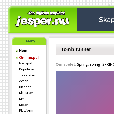
Meny
Tomb runner
Hem
Onlinespel
Nya spel
Om spelet:
Spring, spring, SPRIN
Populärast
Topplistan
Action
Blandat
Klassiker
Mmo
Motor
Plattform