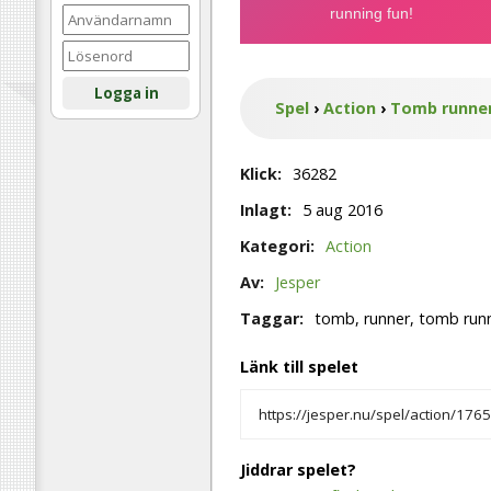
Logga in
Spel
›
Action
›
Tomb runne
Klick:
36282
Inlagt:
5 aug 2016
Kategori:
Action
Av:
Jesper
Taggar:
tomb, runner, tomb run
Länk till spelet
Jiddrar spelet?