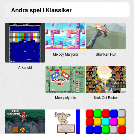
Andra
spel
i Klassiker
Melody Mahjong
Shuriken Run
Arkanoid
Monopoly idle
Kick Out Bieber