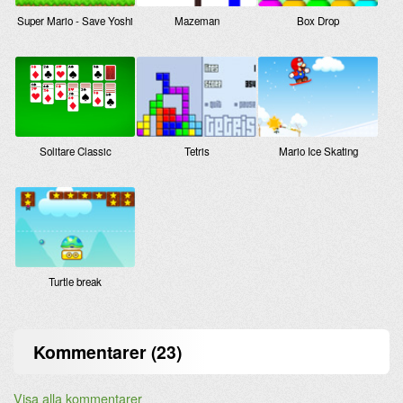
Super Mario - Save Yoshi
Mazeman
Box Drop
Solitare Classic
Tetris
Mario Ice Skating
Turtle break
Kommentarer (23)
Visa alla kommentarer