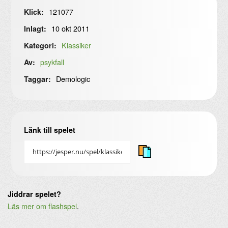
121077
Klick:
10 okt 2011
Inlagt:
Klassiker
Kategori:
psykfall
Av:
Demologic
Taggar:
Länk till spelet
Jiddrar spelet?
Läs mer om flashspel
.