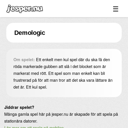
☰
Spel ↓
Demologic
Bilder ↓
Forum ↓
Länkar
Ett enkelt men kul spel där du ska få den
Om spelet:
Videos
röda markerade gubben att slå i det blocket som är
markerat med rött. Ett spel som man enkelt kan bli
Blandat ↓
frustrerad på för att man tror att det ska vara lättare än
det är. Ett kul spel.
Om sidan ↓
Jiddrar spelet?
Många gamla spel här på jesper.nu är skapade för att spela på
stationära datorer.
Läs mer om att spela på mobilen
.