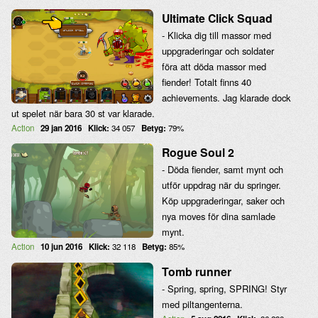
Ultimate Click Squad
- Klicka dig till massor med
uppgraderingar och soldater
föra att döda massor med
fiender! Totalt finns 40
achievements. Jag klarade dock
ut spelet när bara 30 st var klarade.
Action
29 jan 2016
Klick:
34 057
Betyg:
79%
Rogue Soul 2
- Döda fiender, samt mynt och
utför uppdrag när du springer.
Köp uppgraderingar, saker och
nya moves för dina samlade
mynt.
Action
10 jun 2016
Klick:
32 118
Betyg:
85%
Tomb runner
- Spring, spring, SPRING! Styr
med piltangenterna.