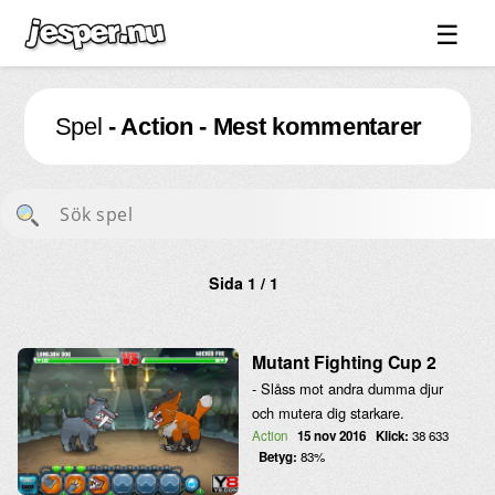
☰
Spel ↓
Spel
- Action - Mest kommentarer
Bilder ↓
Forum ↓
Länkar
Videos
Sida 1 / 1
Blandat ↓
Om sidan ↓
Mutant Fighting Cup 2
- Slåss mot andra dumma djur
och mutera dig starkare.
Action
15 nov 2016
Klick:
38 633
Betyg:
83%